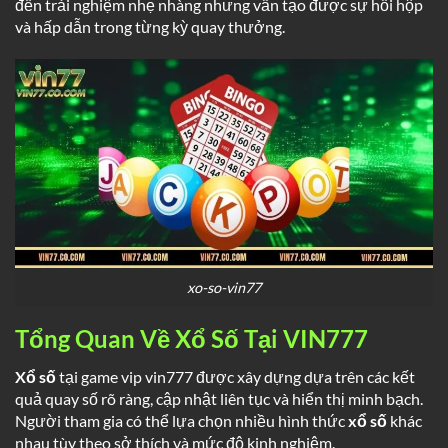
đến trải nghiệm nhẹ nhàng nhưng vẫn tạo được sự hồi hộp
và hấp dẫn trong từng kỳ quay thưởng.
xo-so-vin77
Tổng Quan Về Xổ Số Tại VIN777
Xổ số
tại
game vip vin777
được xây dựng dựa trên các kết
quả quay số rõ ràng, cập nhật liên tục và hiển thị minh bạch.
Người tham gia có thể lựa chọn nhiều hình thức
xổ số
khác
nhau tùy theo sở thích và mức độ kinh nghiệm.