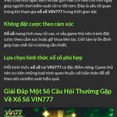
giúp người chơi kiểm soát rủi ro tốt hơn. Đây là yếu tố quan
trọng khi tham gia
xổ số VIN777
trong thời gian dài.
Không đặt cược theo cảm xúc
Xổ số
mang tính may rủi cao, vì vậy game thủ nên tránh đặt
cược theo cảm xúc hoặc gỡ thua liên tục. Giữ tâm lý ổn định
giúp hạn chế rủi ro không cần thiết.
Lựa chọn hình thức xổ số phù hợp
Mỗi hình thức
xổ số
tại
VIN777
có đặc điểm riêng. Game thủ
nên ưu tiên những loại hình quen thuộc với bản thân để dễ
theo dõi và kiểm soát hiệu quả.
Giải Đáp Một Số Câu Hỏi Thường Gặp
Về Xổ Số VIN777