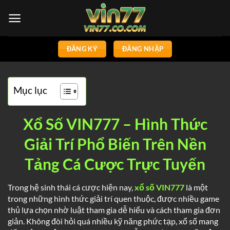
Bỏ
qua
nội
dung
ĐĂNG KÝ
ĐĂNG NHẬP
Mục lục
Xổ Số VIN777 – Hình Thức
Giải Trí Phổ Biến Trên Nền
Tảng Cá Cược Trực Tuyến
Trong hệ sinh thái cá cược hiện nay,
xổ số VIN777
là một
trong những hình thức giải trí quen thuộc, được nhiều game
thủ lựa chọn nhờ luật tham gia dễ hiểu và cách tham gia đơn
giản. Không đòi hỏi quá nhiều kỹ năng phức tạp, xổ số mang