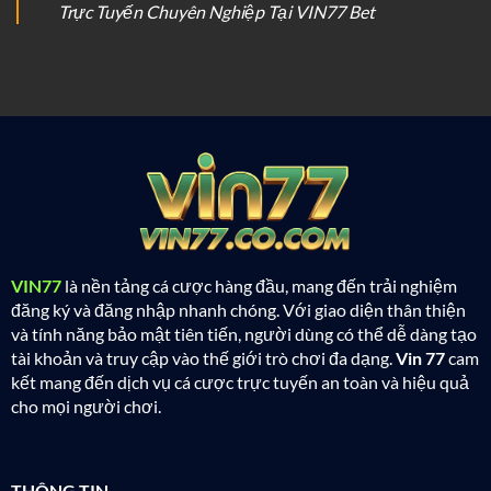
Trực Tuyến Chuyên Nghiệp Tại VIN77 Bet
VIN77
là nền tảng cá cược hàng đầu, mang đến trải nghiệm
đăng ký và đăng nhập nhanh chóng. Với giao diện thân thiện
và tính năng bảo mật tiên tiến, người dùng có thể dễ dàng tạo
tài khoản và truy cập vào thế giới trò chơi đa dạng.
Vin 77
cam
kết mang đến dịch vụ cá cược trực tuyến an toàn và hiệu quả
cho mọi người chơi.
THÔNG TIN