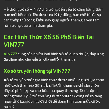
Hệ thống xổ số VIN77 chú trọng đến yếu tố công bằng, đảm
bảo mỗi kết quả đều được xử lý tự động, hạn chế tối đa sự
can thiệp thủ công. Điều này giúp người tham gia yên tâm
hơn trong quá trình tham gia.
Các Hình Thức Xổ Số Phổ Biến Tại
VIN777
VIN777
cung cấp nhiều loại hình
xổ số
quen thuộc, đáp ứng
đa dạng nhu cầu giải trí của người tham gia.
Xổ số truyền thống tại VIN777
Xổ số
truyền thống là hình thức được nhiều người lựa chọn
nhờ cách tham gia đơn giản. Người tham gia chỉ cần chọn
dãy số phù hợp và chờ kết quả quay thưởng để xác định
thắng thua. Tỷ lệ trả thưởng được
VIN777
công bố rõ ràng
ngay từ đầu, giúp người chơi dễ dàng tính toán mức cược
hợp lý.