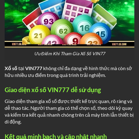
Ưu Điểm Khi Tham Gia Xổ Số VIN77
Xổ số
tại
VIN777
không chỉ đa dạng về hình thức mà còn sở
hữu nhiều ưu điểm trong quá trình trải nghiệm.
Giao diện xổ số VIN777 dễ sử dụng
Giao diện tham gia xổ số được thiết kế trực quan, rõ ràng và
dễ thao tác. Người tham gia có thể chọn số, theo dõi kỳ quay
và kiểm tra kết quả nhanh chóng trên cả máy tính lẫn thiết bị
di động.
Kết quả minh bạch và cập nhật nhanh