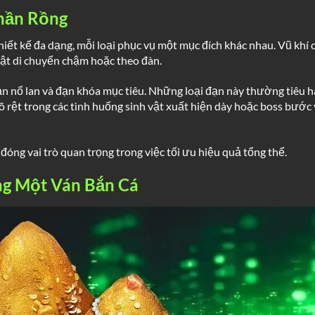
hần Rồng
iết kế đa dạng, mỗi loại phục vụ một mục đích khác nhau. Vũ khí 
vật di chuyển chậm hoặc theo đàn.
ạn nổ lan và đạn khóa mục tiêu. Những loại đạn này thường tiêu h
õ rệt trong các tình huống sinh vật xuất hiện dày hoặc boss bước
đóng vai trò quan trọng trong việc tối ưu hiệu quả tổng thể.
ng Một Ván Bắn Cá