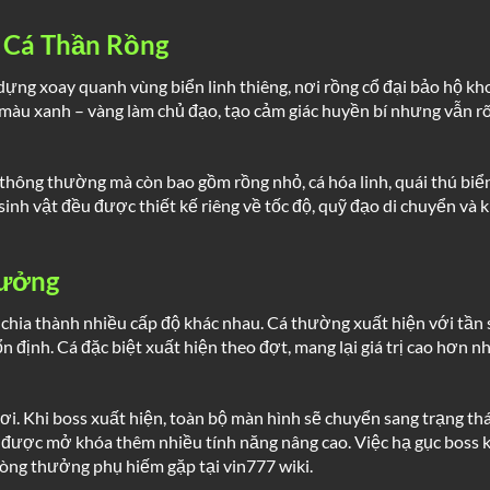
 Cá Thần Rồng
ựng xoay quanh vùng biển linh thiêng, nơi rồng cổ đại bảo hộ kh
màu xanh – vàng làm chủ đạo, tạo cảm giác huyền bí nhưng vẫn r
 thông thường mà còn bao gồm rồng nhỏ, cá hóa linh, quái thú biể
sinh vật đều được thiết kế riêng về tốc độ, quỹ đạo di chuyển và 
hưởng
 chia thành nhiều cấp độ khác nhau. Cá thường xuất hiện với tần 
ổn định. Cá đặc biệt xuất hiện theo đợt, mang lại giá trị cao hơn 
i. Khi boss xuất hiện, toàn bộ màn hình sẽ chuyển sang trạng thá
khí được mở khóa thêm nhiều tính năng nâng cao. Việc hạ gục boss
vòng thưởng phụ hiếm gặp tại
vin777 wiki.