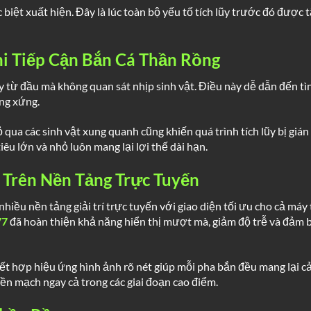
 biệt xuất hiện. Đây là lúc toàn bộ yếu tố tích lũy trước đó được 
i Tiếp Cận Bắn Cá Thần Rồng
y từ đầu mà không quan sát nhịp sinh vật. Điều này dễ dẫn đến tì
ng xứng.
 qua các sinh vật xung quanh cũng khiến quá trình tích lũy bị gián
iêu lớn và nhỏ luôn mang lại lợi thế dài hạn.
 Trên Nền Tảng Trực Tuyến
hiều nền tảng giải trí trực tuyến với giao diện tối ưu cho cả máy 
77
đã hoàn thiện khả năng hiển thị mượt mà, giảm độ trễ và đảm 
ết hợp hiệu ứng hình ảnh rõ nét giúp mỗi pha bắn đều mang lại 
liền mạch ngay cả trong các giai đoạn cao điểm.