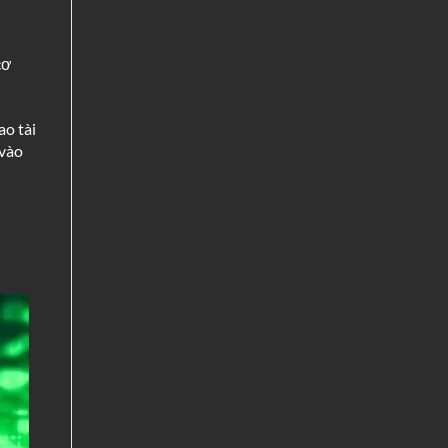
cơ
ao tài
 vào