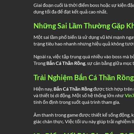
Giai đoạn cuối là thời điểm boss hoặc sự kiện đặc
dụng tối đa để đạt kết quả cao nhất.
Những Sai Lầm Thường Gặp Kh
Một sai lầm phổ biến là sử dụng vũ khí mạnh nga
trạng tiêu hao nhanh nhưng hiệu quả không tươ
Ngoài ra, việc tập trung quá nhiều vào boss mà bỏ
Trong
Bắn Cá Thần Rồng
, sự cân bằng giữa mục t
Trải Nghiệm Bắn Cá Thần Rồng
Hiện nay,
Bắn Cá Thần Rồng
được tích hợp trên n
và thiết bị di động. Một số hệ thống lớn như
Vin
tính ổn định trong suốt quá trình tham gia.
Âm thanh trong game được thiết kế sống động, k
giác chân thực. Việc tối ưu này giúp trải nghiệm 