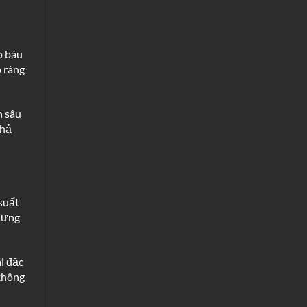
o báu
õ ràng
n sâu
khả
suất
nhưng
i đặc
 không