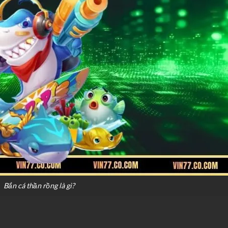
Bắn cá thần rồng là gì?